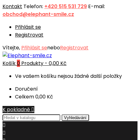
Kontakt
Telefon:
+420 515 531 729
E-mail:
obchod@elephant-smile.cz
Přihlásit se
Registrovat
Vítejte,
Přihlásit se
nebo
Registrovat
Košík
0
Produkty -
0,00 Kč
Ve vašem košíku nejsou žádné další položky
Doručení
Celkem
0,00 Kč
K pokladně

Vyhledávání

