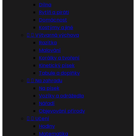
Dílna
Rytíři a piráti
Domácnost
Kostýmy a jiné


Výtvarná výchova
Razítka
Malování
Korálky a tvoření
Kinetický písek
Tabule a doplňky


Na zahradu
Na písek
Vozíky a odrážedla
Nářadí
Objevování přírody


Učení
Hodiny
Matematika