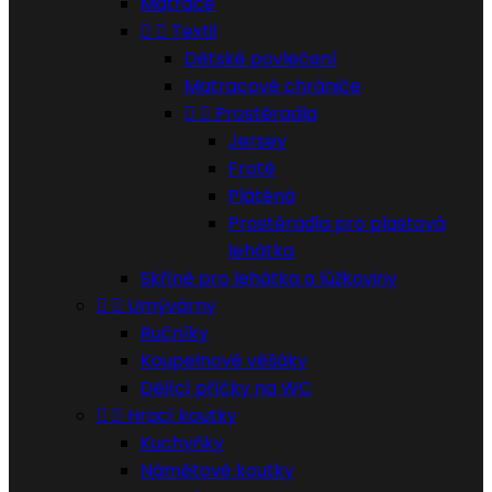
Matrace


Textil
Dětské povlečení
Matracové chrániče


Prostěradla
Jersey
Froté
Plátěná
Prostěradla pro plastová
lehátka
Skříně pro lehátka a lůžkoviny


Umývárny
Ručníky
Koupelnové věšáky
Dělící příčky na WC


Hrací koutky
Kuchyňky
Námětové koutky