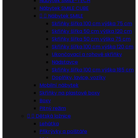
Nábytek SMILE-TECH
Nábytek SMILE CUBE


Nábytek SMILE
Skříňky šířka 100 cm výška 75 cm
Skříňky šířka 50 cm výška 120 cm
Skříňky šířka 50 cm výška 75 cm
Skříňky šířka 100 cm výška 120 cm
Ukončovací a rohové skříňky
Nádstavce
Skříňky šířka 100 cm výška 185 cm
Doplňky, lavice, vozíky
Mobilní nábytek
Skříňky na plastové boxy
Boxy
Pitný režim


Dětská ložnice
Lehátka
Přikrývky a polštáře