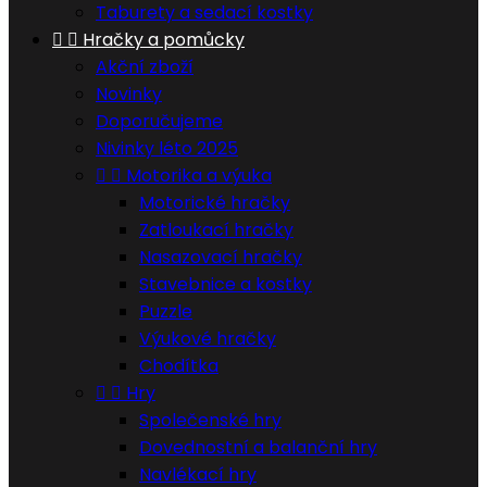
Taburety a sedací kostky


Hračky a pomůcky
Akční zboží
Novinky
Doporučujeme
Nivinky léto 2025


Motorika a výuka
Motorické hračky
Zatloukací hračky
Nasazovací hračky
Stavebnice a kostky
Puzzle
Výukové hračky
Chodítka


Hry
Společenské hry
Dovednostní a balanční hry
Navlékací hry