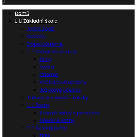

Domů


Základní škola
Akční zboží
Novinky
Doporučujeme


Odborné učebny
Dílny
Fyzika
Chemie
Počítačové učebny
Jazykové učebny
Taburety a sedací kostky


Šatny
Kovové šatny s potiskem
Dřevěné šatny


Školní jídelny
Židle