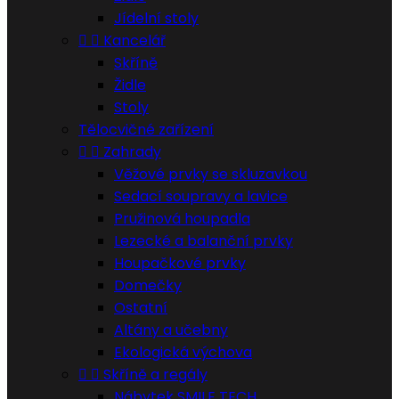
Jídelní stoly


Kancelář
Skříně
Židle
Stoly
Tělocvičné zařízení


Zahrady
Věžové prvky se skluzavkou
Sedací soupravy a lavice
Pružinová houpadla
Lezecké a balanční prvky
Houpačkové prvky
Domečky
Ostatní
Altány a učebny
Ekologická výchova


Skříně a regály
Nábytek SMILE TECH