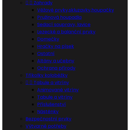


Zahrady
Věžové prvky,skluzavky,houpačky
Pružinová houpadla
Sedací soupravy, lavice
Lezecké a balanční prvky
Domečky
Hračky na písek
Ostatní
Altány a učebny
Ochrana přírody
Tříkolky koloběžky


Tabule a vitríny
Animované vitríny
Tabule a vitríny
Příslušenství
Nástěnky
Bezpečnostní prvky
Výtvarné potřeby