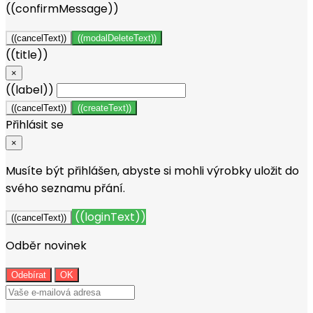
((confirmMessage))
((cancelText))
((modalDeleteText))
((title))
×
((label))
((cancelText))
((createText))
Přihlásit se
×
Musíte být přihlášen, abyste si mohli výrobky uložit do
svého seznamu přání.
((loginText))
((cancelText))
Odběr novinek