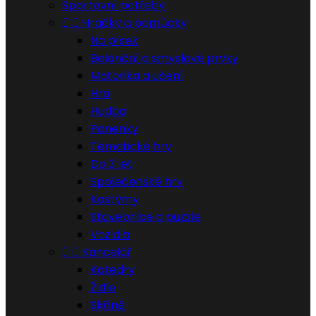
Sportovní potřeby


Hračky a pomůcky
Na písek
Balanční a smyslové prvky
Motorika a učení
Hra
Hudba
Panenky
Tématické hry
Do 3 let
Společenské hry
Kostýmy
Stavebnice a puzzle
Vozidla


Kancelář
Katedry
Židle
Skříně