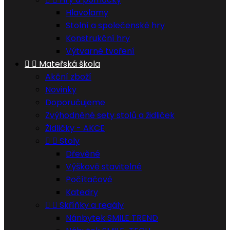
Hlavolamy
Stolní a společenské hry
Konstrukční hry
Výtvarné tvoření


Mateřská škola
Akční zboží
Novinky
Doporučujeme
Zvýhodněné sety stolů a židliček
Židličky - AKCE


Stoly
Dřevěné
Výškově stavitelné
Počítačové
Katedry


Skříňky a regály
Nánbytek SMILE TREND