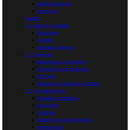
Kuličkové dráhy
Stolní hry
Hudba


Město a vozidla
Železnice
Vozidla
Garáže a domky


Panenky
Nábytek pro panenky
Domečky pro panenky
Kočárky
Panenky a plyšová zvířátka


Tematické hry
Divadla a maňásci
Kuchyňky
Obchod
Kadeřnictví a kosmetika
Nemocnice