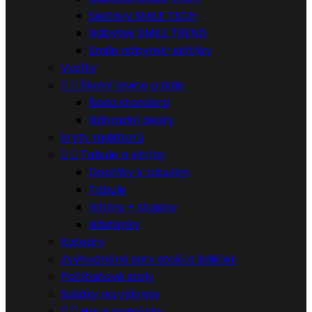
Sestavy SMILE TECH
Nábytek SMILE TREND
Smile nábytek-skříňky
Vozíky


Školní lavice a židle
Řada standard
Náhradní desky
kryty radiátorů


Tabule a vitríny
Doplňky k tabulím
Tabule
Vitríny + stojany
Nástěnky
Katedry
Zvýhodněné sety stolů a židliček
Počítačové stoly
Sušáky na výkresy


Hry a pomůcky