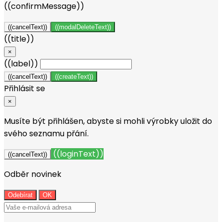
((confirmMessage))
((cancelText))
((modalDeleteText))
((title))
×
((label))
((cancelText))
((createText))
Přihlásit se
×
Musíte být přihlášen, abyste si mohli výrobky uložit do
svého seznamu přání.
((loginText))
((cancelText))
Odběr novinek