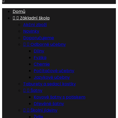

Domů


Základní škola
Akční zboží
Novinky
Doporučujeme


Odborné učebny
Dílny
Fyzika
Chemie
Počítačové učebny
Jazykové učebny
Taburety a sedací kostky


Šatny
Kovové šatny s potiskem
Dřevěné šatny


Školní jídelny
Židle