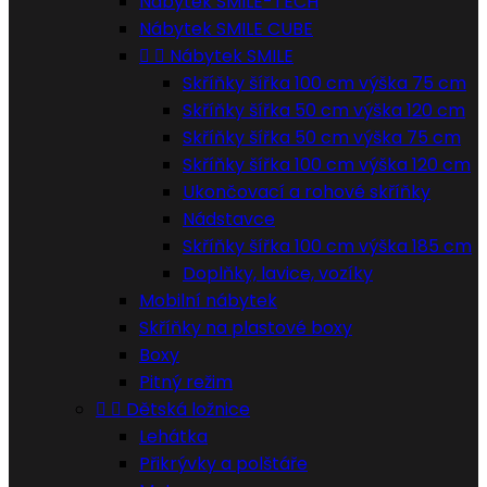
Nábytek SMILE-TECH
Nábytek SMILE CUBE


Nábytek SMILE
Skříňky šířka 100 cm výška 75 cm
Skříňky šířka 50 cm výška 120 cm
Skříňky šířka 50 cm výška 75 cm
Skříňky šířka 100 cm výška 120 cm
Ukončovací a rohové skříňky
Nádstavce
Skříňky šířka 100 cm výška 185 cm
Doplňky, lavice, vozíky
Mobilní nábytek
Skříňky na plastové boxy
Boxy
Pitný režim


Dětská ložnice
Lehátka
Přikrývky a polštáře