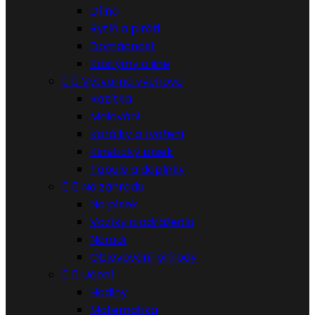
Dílna
Rytíři a piráti
Domácnost
Kostýmy a jiné


Výtvarná výchova
Razítka
Malování
Korálky a tvoření
Kinetický písek
Tabule a doplňky


Na zahradu
Na písek
Vozíky a odrážedla
Nářadí
Objevování přírody


Učení
Hodiny
Matematika