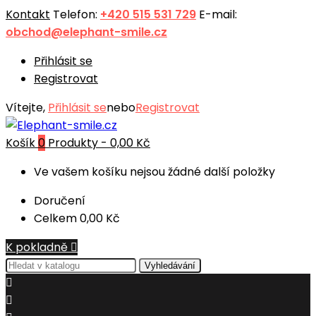
Kontakt
Telefon:
+420 515 531 729
E-mail:
obchod@elephant-smile.cz
Přihlásit se
Registrovat
Vítejte,
Přihlásit se
nebo
Registrovat
Košík
0
Produkty -
0,00 Kč
Ve vašem košíku nejsou žádné další položky
Doručení
Celkem
0,00 Kč
K pokladně

Vyhledávání

