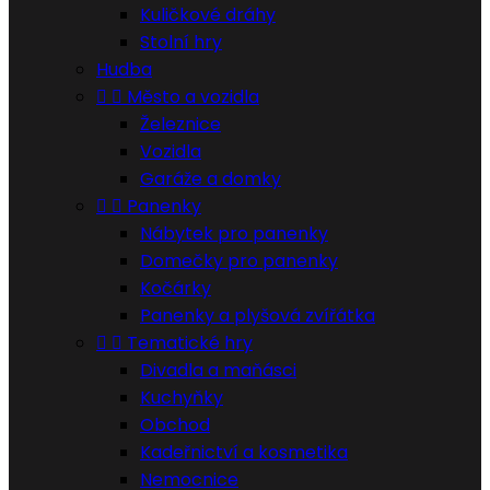
Kuličkové dráhy
Stolní hry
Hudba


Město a vozidla
Železnice
Vozidla
Garáže a domky


Panenky
Nábytek pro panenky
Domečky pro panenky
Kočárky
Panenky a plyšová zvířátka


Tematické hry
Divadla a maňásci
Kuchyňky
Obchod
Kadeřnictví a kosmetika
Nemocnice