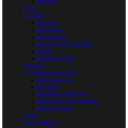
Paravány
Patra


Šatny
Šatna IVA
Šatna Hana
Šatna Helena
Šatny kovové s potiskem
Botníky
Doplňky do šaten
Koberce


Molitanové výrobky
Sedací soupravy
Na cvičení
Stavebnice molitanové
Sedací pytle, deky, polštáře
Ostatní výrobky
Vozíky
Kryty radiátorů