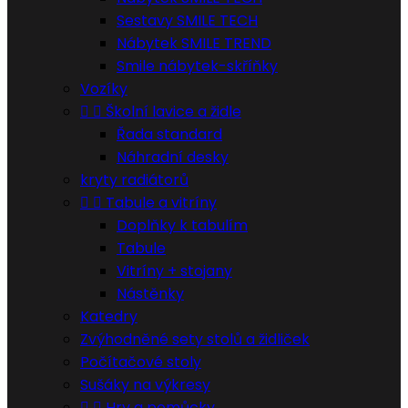
Sestavy SMILE TECH
Nábytek SMILE TREND
Smile nábytek-skříňky
Vozíky


Školní lavice a židle
Řada standard
Náhradní desky
kryty radiátorů


Tabule a vitríny
Doplňky k tabulím
Tabule
Vitríny + stojany
Nástěnky
Katedry
Zvýhodněné sety stolů a židliček
Počítačové stoly
Sušáky na výkresy


Hry a pomůcky