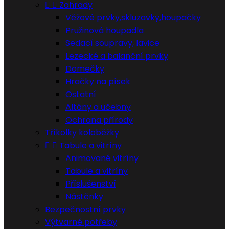


Zahrady
Věžové prvky,skluzavky,houpačky
Pružinová houpadla
Sedací soupravy, lavice
Lezecké a balanční prvky
Domečky
Hračky na písek
Ostatní
Altány a učebny
Ochrana přírody
Tříkolky koloběžky


Tabule a vitríny
Animované vitríny
Tabule a vitríny
Příslušenství
Nástěnky
Bezpečnostní prvky
Výtvarné potřeby