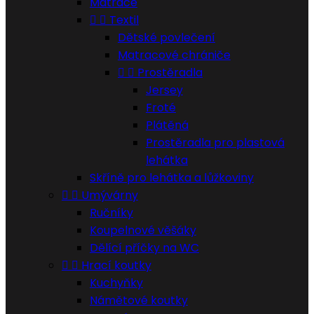
Matrace


Textil
Dětské povlečení
Matracové chrániče


Prostěradla
Jersey
Froté
Plátěná
Prostěradla pro plastová
lehátka
Skříně pro lehátka a lůžkoviny


Umývárny
Ručníky
Koupelnové věšáky
Dělící příčky na WC


Hrací koutky
Kuchyňky
Námětové koutky