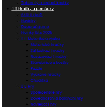
Taburety a sedací kostky


Hračky a pomůcky
Akční zboží
Novinky
Doporučujeme
Nivinky léto 2025


Motorika a výuka
Motorické hračky
Zatloukací hračky
Nasazovací hračky
Stavebnice a kostky
Puzzle
Výukové hračky
Chodítka


Hry
Společenské hry
Dovednostní a balanční hry
Navlékací hry