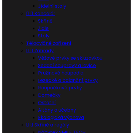
Jídelní stoly


Kancelář
Skříně
Židle
Stoly
Tělocvičné zařízení


Zahrady
Věžové prvky se skluzavkou
Sedací soupravy a lavice
Pružinová houpadla
Lezecké a balanční prvky
Houpačkové prvky
Domečky
Ostatní
Altány a učebny
Ekologická výchova


Skříně a regály
Nábytek SMILE TECH