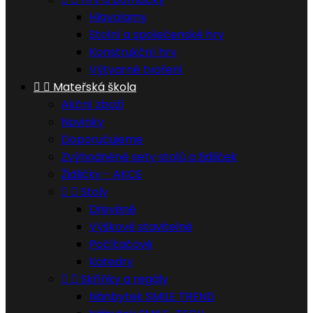
Hlavolamy
Stolní a společenské hry
Konstrukční hry
Výtvarné tvoření


Mateřská škola
Akční zboží
Novinky
Doporučujeme
Zvýhodněné sety stolů a židliček
Židličky - AKCE


Stoly
Dřevěné
Výškově stavitelné
Počítačové
Katedry


Skříňky a regály
Nánbytek SMILE TREND