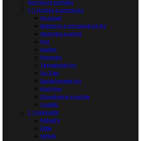
Sportovní potřeby


Hračky a pomůcky
Na písek
Balanční a smyslové prvky
Motorika a učení
Hra
Hudba
Panenky
Tématické hry
Do 3 let
Společenské hry
Kostýmy
Stavebnice a puzzle
Vozidla


Kancelář
Katedry
Židle
Skříně