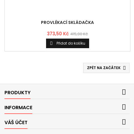
PROVLÉKACÍ SKLÁDAČKA
373,50 Kč
415,00 Kč
Přidat do košíku

ZPĚT NA ZAČÁTEK


PRODUKTY

INFORMACE

VÁŠ ÚČET