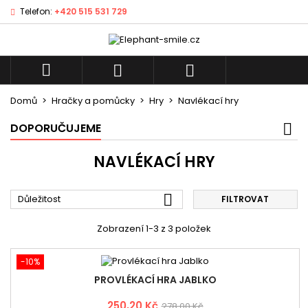
Telefon:
+420 515 531 729
×
×
×
×
My wishlists
((modalTitle))
((title))
Přihlásit se
((confirmMessage))
Musíte být přihlášen, abyste si mohli výrobky uložit
((label))



do svého seznamu přání.
add_circle_outli
Create new list
Domů
Hračky a pomůcky
Hry
Navlékací hry
((cancelText))
((modalDeleteText))
((cancelText))
((loginText))
DOPORUČUJEME
((cancelText))
((createText))
NAVLÉKACÍ HRY

Důležitost
FILTROVAT
Zobrazení 1-3 z 3 položek
-10%
PROVLÉKACÍ HRA JABLKO
250,20 Kč
278,00 Kč