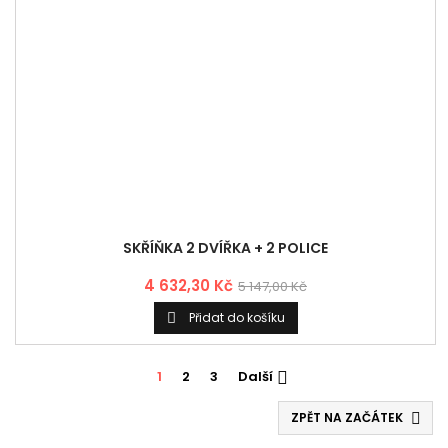
4 632,30 Kč
5 147,00 Kč
Přidat do košíku

1
2
3
Další

ZPĚT NA ZAČÁTEK


PRODUKTY

INFORMACE

VÁŠ ÚČET

KONTAKT
ODBĚR NOVINEK