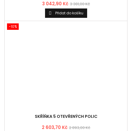
SKŘÍŇKA 5 OTEVŘENÝCH POLIC
2 603,70 Kč
2 893,00 Kč
Přidat do košíku

-10%