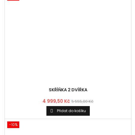
SKŘÍŇKA 2 DVÍŘKA
4 999,50 Kč
5 555,00 Kč
Přidat do košíku

-10%
SKŘÍŇKA 2 DVÍŘKA