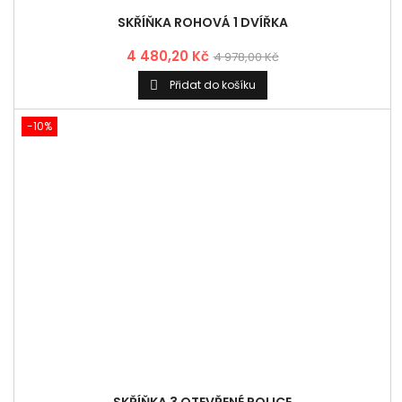
SKŘÍŇKA 3 OTEVŘENÉ POLICE
3 753,00 Kč
4 170,00 Kč
Přidat do košíku

-10%