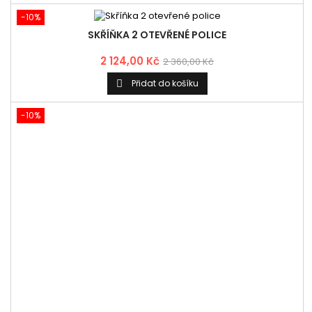
-10%
SKŘÍŇKA 2 OTEVŘENÉ POLICE
2 124,00 Kč
2 360,00 Kč
Přidat do košíku

-10%
SKŘÍŇKA ROHOVÁ 1 DVÍŘKA
4 480,20 Kč
4 978,00 Kč
Přidat do košíku

-10%