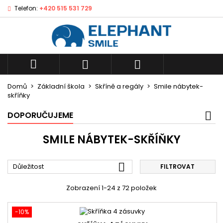
Telefon:
+420 515 531 729
×
×
×
×
My wishlists
((modalTitle))
((title))
Přihlásit se
((confirmMessage))
Musíte být přihlášen, abyste si mohli výrobky uložit
((label))
do svého seznamu přání.
add_circle_outli
Create new list



((cancelText))
((modalDeleteText))
((cancelText))
((loginText))
Domů
Základní škola
Skříně a regály
Smile nábytek-
skříňky
((cancelText))
((createText))
DOPORUČUJEME
SMILE NÁBYTEK-SKŘÍŇKY

Důležitost
FILTROVAT
Zobrazení 1-24 z 72 položek
-10%