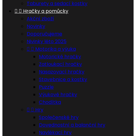
Taburety a sedací kostky


Hračky a pomůcky
Akční zboží
Novinky
Doporučujeme
Nivinky léto 2025


Motorika a výuka
Motorické hračky
Zatloukací hračky
Nasazovací hračky
Stavebnice a kostky
Puzzle
Výukové hračky
Chodítka


Hry
Společenské hry
Dovednostní a balanční hry
Navlékací hry