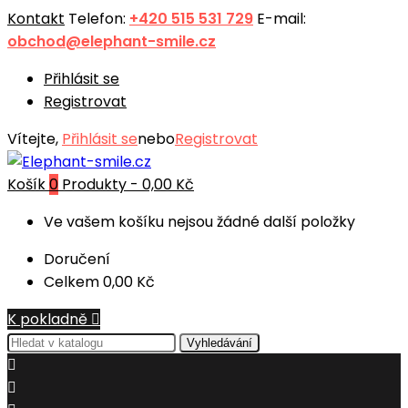
Kontakt
Telefon:
+420 515 531 729
E-mail:
obchod@elephant-smile.cz
Přihlásit se
Registrovat
Vítejte,
Přihlásit se
nebo
Registrovat
Košík
0
Produkty -
0,00 Kč
Ve vašem košíku nejsou žádné další položky
Doručení
Celkem
0,00 Kč
K pokladně

Vyhledávání

