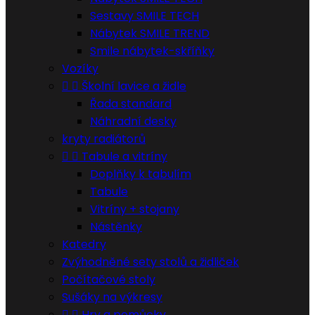
Sestavy SMILE TECH
Nábytek SMILE TREND
Smile nábytek-skříňky
Vozíky


Školní lavice a židle
Řada standard
Náhradní desky
kryty radiátorů


Tabule a vitríny
Doplňky k tabulím
Tabule
Vitríny + stojany
Nástěnky
Katedry
Zvýhodněné sety stolů a židliček
Počítačové stoly
Sušáky na výkresy


Hry a pomůcky