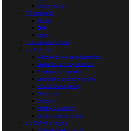
Jídelní stoly


Kancelář
Skříně
Židle
Stoly
Tělocvičné zařízení


Zahrady
Věžové prvky se skluzavkou
Sedací soupravy a lavice
Pružinová houpadla
Lezecké a balanční prvky
Houpačkové prvky
Domečky
Ostatní
Altány a učebny
Ekologická výchova


Skříně a regály
Nábytek SMILE TECH