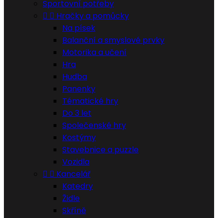
Sportovní potřeby


Hračky a pomůcky
Na písek
Balanční a smyslové prvky
Motorika a učení
Hra
Hudba
Panenky
Tématické hry
Do 3 let
Společenské hry
Kostýmy
Stavebnice a puzzle
Vozidla


Kancelář
Katedry
Židle
Skříně