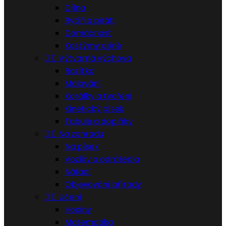
Dílna
Rytíři a piráti
Domácnost
Kostýmy a jiné


Výtvarná výchova
Razítka
Malování
Korálky a tvoření
Kinetický písek
Tabule a doplňky


Na zahradu
Na písek
Vozíky a odrážedla
Nářadí
Objevování přírody


Učení
Hodiny
Matematika