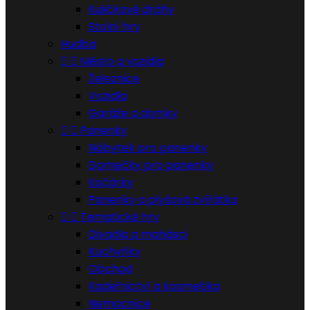
Kuličkové dráhy
Stolní hry
Hudba


Město a vozidla
Železnice
Vozidla
Garáže a domky


Panenky
Nábytek pro panenky
Domečky pro panenky
Kočárky
Panenky a plyšová zvířátka


Tematické hry
Divadla a maňásci
Kuchyňky
Obchod
Kadeřnictví a kosmetika
Nemocnice