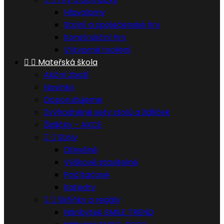
Hlavolamy
Stolní a společenské hry
Konstrukční hry
Výtvarné tvoření


Mateřská škola
Akční zboží
Novinky
Doporučujeme
Zvýhodněné sety stolů a židliček
Židličky - AKCE


Stoly
Dřevěné
Výškově stavitelné
Počítačové
Katedry


Skříňky a regály
Nánbytek SMILE TREND