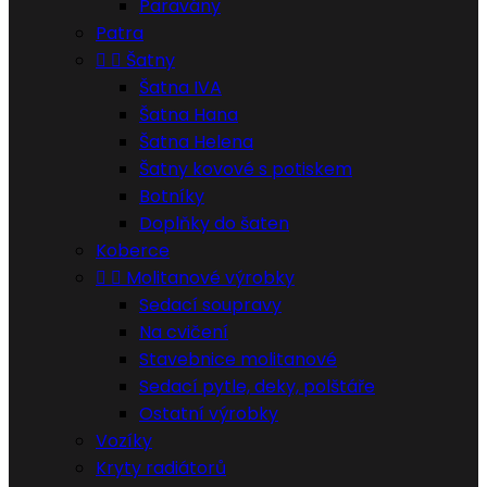
Paravány
Patra


Šatny
Šatna IVA
Šatna Hana
Šatna Helena
Šatny kovové s potiskem
Botníky
Doplňky do šaten
Koberce


Molitanové výrobky
Sedací soupravy
Na cvičení
Stavebnice molitanové
Sedací pytle, deky, polštáře
Ostatní výrobky
Vozíky
Kryty radiátorů