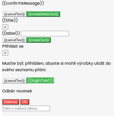
((confirmMessage))
((cancelText))
((modalDeleteText))
((title))
×
((label))
((cancelText))
((createText))
Přihlásit se
×
Musíte být přihlášen, abyste si mohli výrobky uložit do
svého seznamu přání.
((loginText))
((cancelText))
Odběr novinek