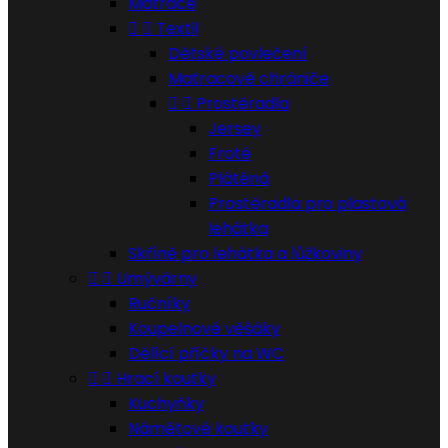
Matrace


Textil
Dětské povlečení
Matracové chrániče


Prostěradla
Jersey
Froté
Plátěná
Prostěradla pro plastová
lehátka
Skříně pro lehátka a lůžkoviny


Umývárny
Ručníky
Koupelnové věšáky
Dělící příčky na WC


Hrací koutky
Kuchyňky
Námětové koutky