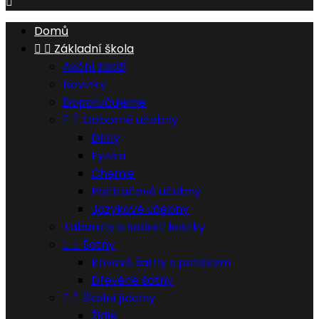

Domů


Základní škola
Akční zboží
Novinky
Doporučujeme


Odborné učebny
Dílny
Fyzika
Chemie
Počítačové učebny
Jazykové učebny
Taburety a sedací kostky


Šatny
Kovové šatny s potiskem
Dřevěné šatny


Školní jídelny
Židle