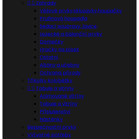


Zahrady
Věžové prvky,skluzavky,houpačky
Pružinová houpadla
Sedací soupravy, lavice
Lezecké a balanční prvky
Domečky
Hračky na písek
Ostatní
Altány a učebny
Ochrana přírody
Tříkolky koloběžky


Tabule a vitríny
Animované vitríny
Tabule a vitríny
Příslušenství
Nástěnky
Bezpečnostní prvky
Výtvarné potřeby