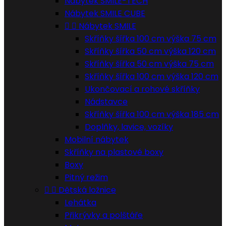
Nábytek SMILE-TECH
Nábytek SMILE CUBE


Nábytek SMILE
Skříňky šířka 100 cm výška 75 cm
Skříňky šířka 50 cm výška 120 cm
Skříňky šířka 50 cm výška 75 cm
Skříňky šířka 100 cm výška 120 cm
Ukončovací a rohové skříňky
Nádstavce
Skříňky šířka 100 cm výška 185 cm
Doplňky, lavice, vozíky
Mobilní nábytek
Skříňky na plastové boxy
Boxy
Pitný režim


Dětská ložnice
Lehátka
Přikrývky a polštáře